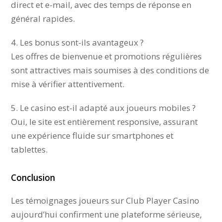
direct et e-mail, avec des temps de réponse en
général rapides.
4. Les bonus sont-ils avantageux ?
Les offres de bienvenue et promotions régulières
sont attractives mais soumises à des conditions de
mise à vérifier attentivement.
5. Le casino est-il adapté aux joueurs mobiles ?
Oui, le site est entièrement responsive, assurant
une expérience fluide sur smartphones et
tablettes.
Conclusion
Les témoignages joueurs sur Club Player Casino
aujourd’hui confirment une plateforme sérieuse,