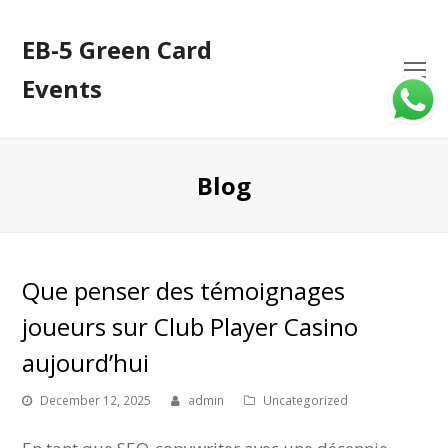
EB-5 Green Card
O
Events
Mo
M
Blog
Que penser des témoignages
joueurs sur Club Player Casino
aujourd’hui
December 12, 2025
admin
Uncategorized