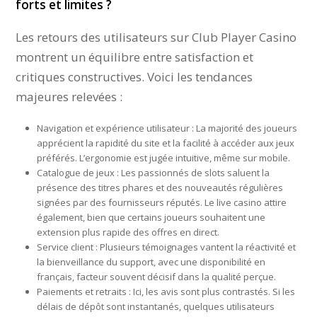
forts et limites ?
Les retours des utilisateurs sur Club Player Casino
montrent un équilibre entre satisfaction et
critiques constructives. Voici les tendances
majeures relevées :
Navigation et expérience utilisateur : La majorité des joueurs
apprécient la rapidité du site et la facilité à accéder aux jeux
préférés. L’ergonomie est jugée intuitive, même sur mobile.
Catalogue de jeux : Les passionnés de slots saluent la
présence des titres phares et des nouveautés régulières
signées par des fournisseurs réputés. Le live casino attire
également, bien que certains joueurs souhaitent une
extension plus rapide des offres en direct.
Service client : Plusieurs témoignages vantent la réactivité et
la bienveillance du support, avec une disponibilité en
français, facteur souvent décisif dans la qualité perçue.
Paiements et retraits : Ici, les avis sont plus contrastés. Si les
délais de dépôt sont instantanés, quelques utilisateurs